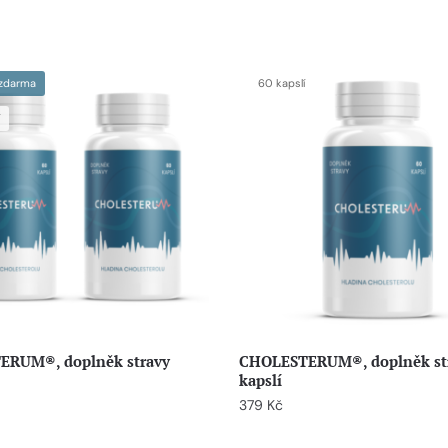
zdarma
60 kapslí
RUM®, doplněk stravy
CHOLESTERUM®, doplněk str
kapslí
379
Kč