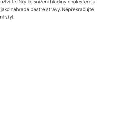
váte léky ke snížení hladiny cholesterolu.
jako náhrada pestré stravy. Nepřekračujte
í styl.