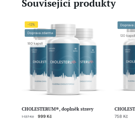
Související produkty
-12%
Doprava 
Doprava zdarma
120 kapslí
180 kapslí
CHOLESTERUM®, doplněk stravy
CHOLESTE
999
Kč
758
Kč
1 137
Kč