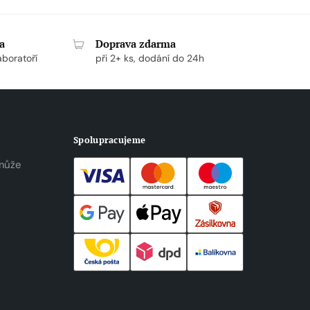
a
Doprava zdarma
aboratoří
při 2+ ks, dodání do 24h
Spolupracujeme
může