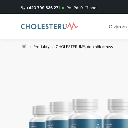
Skip
Skip
+420 799 536 271
Po–Pá: 9-17 hod.
to
to
navigation
content
O výrobk
Domů
/
Produkty
/
CHOLESTERUM®, doplněk stravy