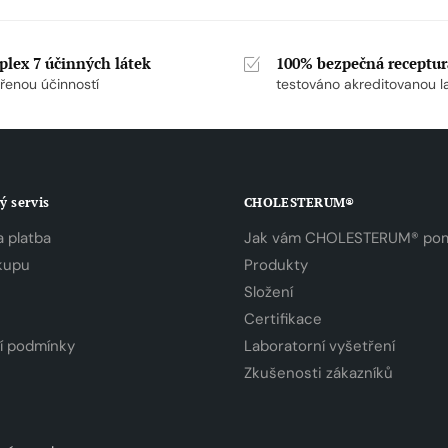
lex 7 účinných látek
100% bezpečná receptur
řenou účinností
testováno akreditovanou l
ý servis
CHOLESTERUM®
 platba
Jak vám CHOLESTERUM® po
kupu
Produkty
Složení
Certifikace
í podmínky
Laboratorní vyšetření
Zkušenosti zákazníků