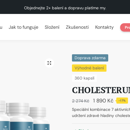
Objednejte 2+ balení a dopravu platíme my.
u
Jak to funguje
Složení
Zkušenosti
Kontakty
Pr
Doprava zdarma
🔍
Výhodné balení
360 kapslí
CHOLESTERUM®
1 890
Kč
2 274
Kč
-17%
Speciální kombinace 7 aktivních 
udržení zdravé hladiny choleste