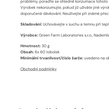
problémy, poraďte se ohledně konzumace tohoto vý
Výrobek nekonzumujte, pokud již užíváte jiné výrob
doporučené dávkování. Neužívejte při známé přecitl
Skladování:
Uchovávejte v suchu a temnu při teplo
Výrobce:
Green Farm Laboratories s.r.o., Nademle
Hmotnost:
30 g
Obsah:
6x 60 tobolek
Minimální trvanlivost/číslo šarže:
uvedeno na o
Obchodní podmínky