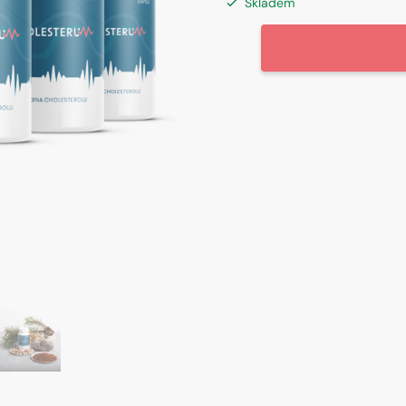
Skladem
CHOLESTERUM®,
doplněk
stravy
množství