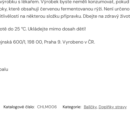
robku s lékařem. Výrobek byste neměli konzumovat, pokud uží
ky, které obsahují červenou fermentovanou rýži. Není určeno 
ivělosti na některou složku přípravku. Dbejte na zdravý životn
tě do 25 °C. Ukládejte mimo dosah dětí!
jnská 600/1, 198 00, Praha 9. Vyrobeno v ČR.
balu
Katalogové číslo:
CHLM006
Kategorie:
Balíčky
,
Doplňky stravy