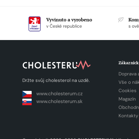
Vyvinuto a vyrobeno
Komp
v České republice
s ově
Zákaznick
Doprava a
Držte svůj cholesterol na uzdě.
Vše o ná
Cookies
www.cholesterum.cz
Magazín
www.cholesterum.sk
Obchodn
Kontakty