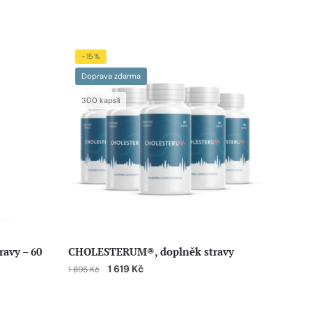
-15%
Doprava zdarma
300 kapslí
avy – 60
CHOLESTERUM®, doplněk stravy
1 619
Kč
1 895
Kč