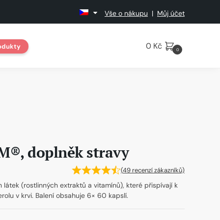
Vše o nákupu
|
Můj účet
0
Kč
odukty
0
, doplněk stravy
(
49
recenzí zákazníků)
látek (rostlinných extraktů a vitamínů), které přispívají k
rolu v krvi. Balení obsahuje 6× 60 kapslí.