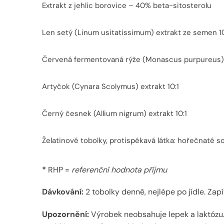
Extrakt z jehlic borovice – 40% beta-sitosterolu
Len setý (Linum usitatissimum) extrakt ze semen 10
Červená fermentovaná rýže (Monascus purpureus) 
Artyčok (Cynara Scolymus) extrakt 10:1
Černý česnek (Allium nigrum) extrakt 10:1
Želatinové tobolky, protispékavá látka: hořečnaté s
*
RHP =
referenční hodnota příjmu
Dávkování:
2 tobolky denně, nejlépe po jídle. Za
Upozornění:
Výrobek neobsahuje lepek a laktózu.