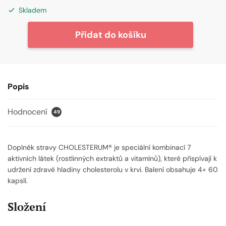
Skladem
CHOLESTERUM®,
Přidat do košíku
doplněk
stravy
množství
Popis
Hodnocení
49
Doplněk stravy CHOLESTERUM® je speciální kombinací 7
aktivních látek (rostlinných extraktů a vitamínů), které přispívají k
udržení zdravé hladiny cholesterolu v krvi. Balení obsahuje 4× 60
kapslí.
Složení