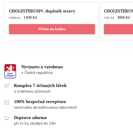
CHOLESTERUM®, doplněk stravy
CHOLESTERUM®
1 619
Kč
999
Kč
1 895
Kč
1 137
Kč
Přidat do košíku
Vyvinuto a vyrobeno
v České republice
Komplex 7 účinných látek
s ověřenou účinností
100% bezpečná receptura
testováno akreditovanou laboratoří
Doprava zdarma
při 2+ ks, dodání do 24h