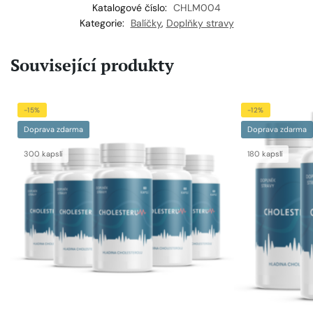
Katalogové číslo:
CHLM004
Kategorie:
Balíčky
,
Doplňky stravy
Související produkty
-15%
-12%
Doprava zdarma
Doprava zdarma
300 kapslí
180 kapslí