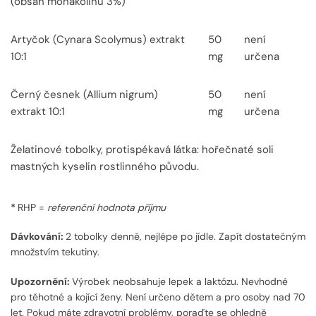
(obsah monakolinů 3%)
Artyčok (Cynara Scolymus) extrakt
50
není
10:1
mg
určena
Černý česnek (Allium nigrum)
50
není
extrakt 10:1
mg
určena
Želatinové tobolky, protispékavá látka: hořečnaté soli
mastných kyselin rostlinného původu.
*
RHP =
referenční hodnota příjmu
Dávkování:
2 tobolky denně, nejlépe po jídle. Zapít dostatečným
množstvím tekutiny.
Upozornění:
Výrobek neobsahuje lepek a laktózu. Nevhodné
pro těhotné a kojící ženy. Není určeno dětem a pro osoby nad 70
let. Pokud máte zdravotní problémy, poraďte se ohledně