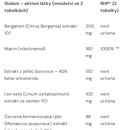
Složení – aktivní látky (množství ve 2
RHP* (2
tobolkách)
tobolky)
Bergamot (Citrus Bergamia) extrakt
200
není
10:1
mg
určena
Niacin (nikotinamid)
160
1000% **
mg
Extrakt z jehlic borovice – 40%
150
není
beta-sitosterolu
mg
určena
Len setý (Linum usitatissimum)
100
není
extrakt ze semen 10:1
mg
určena
Červená fermentovaná rýže
98
není
(Monascus purpureus) extrakt
mg
určena