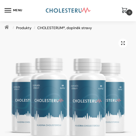
Skip
Skip
to
to
MENU
0
navigation
content
Domů
/
Produkty
/
CHOLESTERUM®, doplněk stravy
🔍