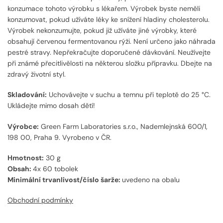
konzumace tohoto výrobku s lékařem. Výrobek byste neměli
konzumovat, pokud užíváte léky ke snížení hladiny cholesterolu.
Výrobek nekonzumujte, pokud již užíváte jiné výrobky, které
obsahují červenou fermentovanou rýži. Není určeno jako náhrada
pestré stravy. Nepřekračujte doporučené dávkování. Neužívejte
při známé přecitlivělosti na některou složku přípravku. Dbejte na
zdravý životní styl.
Skladování:
Uchovávejte v suchu a temnu při teplotě do 25 °C.
Ukládejte mimo dosah dětí!
Výrobce:
Green Farm Laboratories s.r.o., Nademlejnská 600/1,
198 00, Praha 9. Vyrobeno v ČR.
Hmotnost:
30 g
Obsah:
4x 60 tobolek
Minimální trvanlivost/číslo šarže:
uvedeno na obalu
Obchodní podmínky