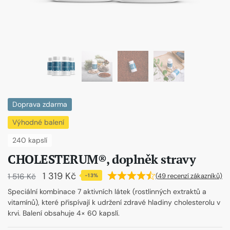
Doprava zdarma
Výhodné balení
240 kapslí
CHOLESTERUM®, doplněk stravy
1 319
Kč
1 516
Kč
(
49
recenzí zákazníků)
-13%
Speciální kombinace 7 aktivních látek (rostlinných extraktů a
vitamínů), které přispívají k udržení zdravé hladiny cholesterolu v
krvi. Balení obsahuje 4× 60 kapslí.