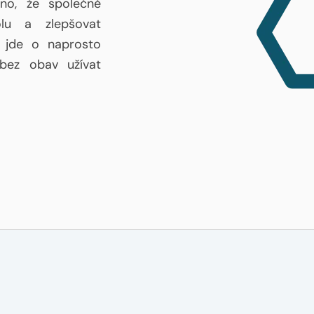
áno, že společně
olu a zlepšovat
ň jde o naprosto
 bez obav užívat