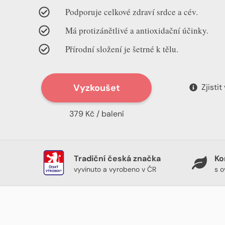
Podporuje celkové zdraví srdce a cév.
Má protizánětlivé a antioxidační účinky.
Přírodní složení je šetrné k tělu.
Vyzkoušet
Zjistit
379 Kč / balení
Tradiční česká značka
Ko
vyvinuto a vyrobeno v ČR
s o