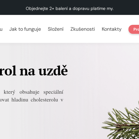
Objednejte 2+ balení a dopravu platíme my.
u
Jak to funguje
Složení
Zkušenosti
Kontakty
Pr
erol na uzdě
terý obsahuje speciální
ovat hladinu cholesterolu v