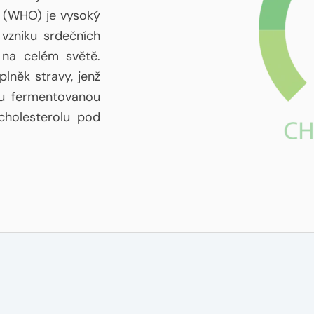
e (WHO) je vysoký
 vzniku srdečních
 na celém světě.
lněk stravy, jenž
ou fermentovanou
cholesterolu pod