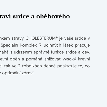
draví srdce a oběhového
lňkem stravy CHOLESTERUM® je vaše srdce v
Speciální komplex 7 účinných látek pracuje
áhá s udržením správné funkce srdce a cév.
revní oběh a pomáhá snižovat vysoký krevní
ci tak ve 2 tobolkách denně poskytuje to, co
 optimální zdraví.