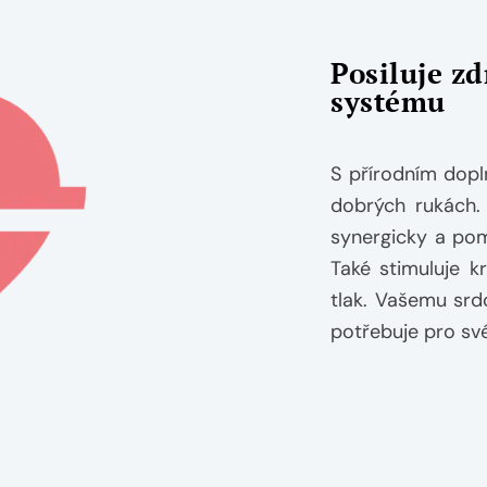
Posiluje z
systému
S přírodním dop
dobrých rukách. 
synergicky a pom
Také stimuluje k
tlak. Vašemu srd
potřebuje pro své