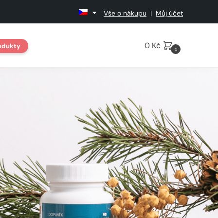
Vše o nákupu
|
Můj účet
0
Kč
odukty
0