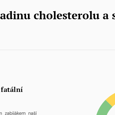
adinu cholesterolu a 
fatální
m zabijákem naší